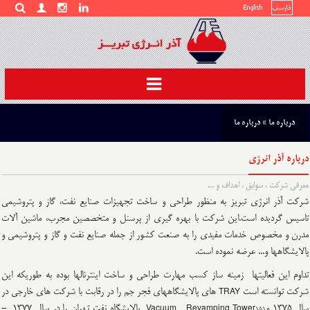
Toggle
navigation
درباره ما
»
درباره ما
درباره آذر انرژی
معرفی شرکت ، سوابق ، اهداف و ...
شرکت آذر انرژی تبریز به منظور طراحی و ساخت تجهیزات صنایع نفت، گاز و پتروشیمی
تاسیس گردیده است.این شرکت با بهره گیری از پرسنل و متخصصین مجرب، ماشین آلات
مدرن و مخصوص خدمات مفیدی را به صنعت کشور از جمله صنایع نفت و گاز و پتروشیمی و
پالایشگاهها و... عرضه نموده است.
تداوم این فعالیتها زمینه ساز کسب مهارت طراحی و ساخت اینترنالها بوده به طوریکه این
شرکت توانسته است
های پالایشگاههای فجر جم را در رقابت با شرکت های خارجی در
TRAY
سال 1375 و
پالایشگاه نفت تهران را در سال 1377 -
Vacuum
Revamping Tower151