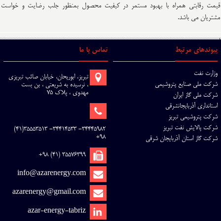
قیمت رقابتی همراه با بهبود مستمر در کیفیت محصول بمنظور جلب رضایت و خواست
مشتریان می باشد.
پیوندهای مرتبط
تماس با ما
وزارت نفت
تبریز، ابوریحان، خیابان صائب تبریزی
شرکت ملی صنایع پتروشیمی
، نرسیده به شریعتی ، بن بست
مهدوی ، پلاک 75
شرکت ملی گاز ایران
استانداری آذربایجانشرقی
شرکت پتروشیمی تبریز
شرکت پالایش نفت تبریز
34445982- 34414533- 35553513(41)
98+
شرکت گاز استان آذربایجان شرقی
35576399 (41) 98+
info@azarenergy.com
azarenergy@gmail.com
azar-energy-tabriz