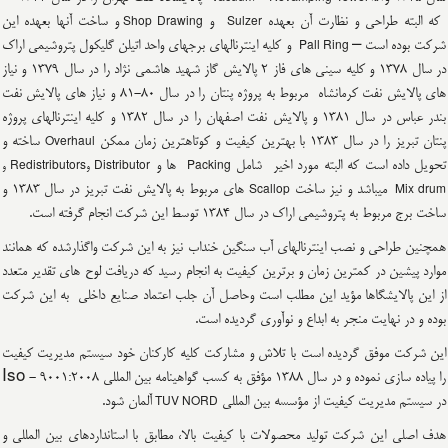
که البته طراحی و نظارت آن بعهده
و
و ساخت آنها بعهده این
Shop Drawing
Sulzer
شرکت بوده است –
و کلیه اینترنالهای برجهای واحد اتیلن گلیکول پتروشیمی اراک
Pall Ring
در سال 1378 و کلیه سینی های فاز 2 پالایش گاز شهید هاشمی نژاد را در سال 1379 و نیاز
های پالایش نفت کرمانشاه مربوط به پروژه پنتان را در سال 80-81 و نیاز های پالایش نفت
بندر عباس در سال 1381 و پالایش نفت اصفهان را در سال 1382 و کلیه اینترنالهای پروژه
پنتان تبریز را در سال 1383 با بهترین کیفیت و کوتاهترین زمان ممکن
ساخته و
Overhaul
تحویل داده است که البته مورد اخیر شامل
ها و
Packing
Distributor وRedistributors و
میباشد و نیز ساخت
های مربوط به پالایش نفت تبریز در سال 1383 و
Scallop
Mix drum
ساخت برج مربوط به پتروشیمی اراک در سال 1384 توسط این شرکت انجام گرفته است.
همچنین طراحی و نصب اینترنالهای آب سنگین خنداب نیز به این شرکت واگذارشده که همانند
موارد پیشین در کمترین زمان و برترین کیفیت به انجام رسید که دریافت لوح های تقدیر متعدد
از این پالایشگاها مؤید این مطلب است وحاصل آن جلب اعتماد صنایع داخلی به این شرکت
بوده و در نهایت منجر به ابداع و نوآوری گردیده است.
این شرکت موفق گردیده است با تلاش و مشارکت کلیه کارکنان خود سیستم مدیریت کیفیت
را پیاده سازی نموده و در سال 1388 مؤفق به کسب گواهینامه بین المللی Iso - 9001:2008
در سیستم مدیریت کیفیت از مؤسسه بین المللی
آلمان شود.
TUV NORD
هدف اصلی این شرکت تولید محصولات با کیفیت بالا، مطابق با استانداردهای بین المللی و