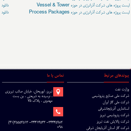
لیست پروژه های شرکت آذرانرژی در حوزه Vessel & Tower
دانلود
لیست پروژه های شرکت آذرانرژی در حوزه Process Packages
دانلود
پیوندهای مرتبط
تماس با ما
وزارت نفت
تبریز، ابوریحان، خیابان صائب تبریزی
شرکت ملی صنایع پتروشیمی
، نرسیده به شریعتی ، بن بست
مهدوی ، پلاک 75
شرکت ملی گاز ایران
استانداری آذربایجانشرقی
شرکت پتروشیمی تبریز
شرکت پالایش نفت تبریز
34445982- 34414533- 35553513(41)
98+
شرکت گاز استان آذربایجان شرقی