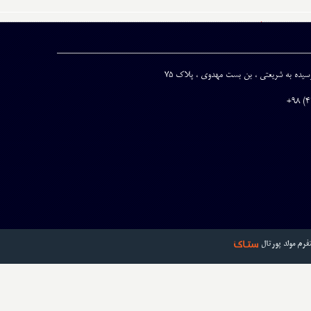
نرسیده به شریعتی ، بن بست مهدوی ، پلاک 75
تفرم مولد پورتال