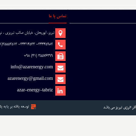
تماس با ما
تبریز، ابوریحان، خیابان صائب تبریزی ، 
34445982- 34414533- 35553513(41) 98+
35576399 (41) 98+
info@azarenergy.com
azarenergy@gmail.com
azar-energy-tabriz
توسعه یافته بر پایه پل
ر انرژی تبریز مي باشد