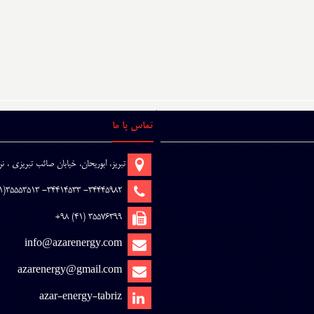
تماس با ما
تبریز، ابوریحان، خیابان صائب تبریزی ، 
34445982- 34414533- 35553513(41) 98+
35576399 (41) 98+
info@azarenergy.com
azarenergy@gmail.com
azar-energy-tabriz