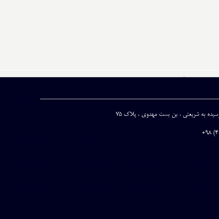
نرسیده به شریعتی ، بن بست مهدوی ، پلاک 75